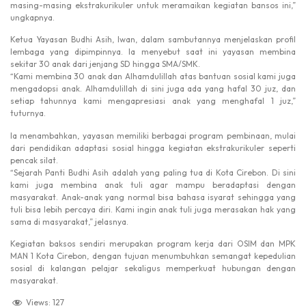
masing-masing ekstrakurikuler untuk meramaikan kegiatan bansos ini,”
ungkapnya.
Ketua Yayasan Budhi Asih, Iwan, dalam sambutannya menjelaskan profil
lembaga yang dipimpinnya. Ia menyebut saat ini yayasan membina
sekitar 30 anak dari jenjang SD hingga SMA/SMK.
“Kami membina 30 anak dan Alhamdulillah atas bantuan sosial kami juga
mengadopsi anak. Alhamdulillah di sini juga ada yang hafal 30 juz, dan
setiap tahunnya kami mengapresiasi anak yang menghafal 1 juz,”
tuturnya.
Ia menambahkan, yayasan memiliki berbagai program pembinaan, mulai
dari pendidikan adaptasi sosial hingga kegiatan ekstrakurikuler seperti
pencak silat.
“Sejarah Panti Budhi Asih adalah yang paling tua di Kota Cirebon. Di sini
kami juga membina anak tuli agar mampu beradaptasi dengan
masyarakat. Anak-anak yang normal bisa bahasa isyarat sehingga yang
tuli bisa lebih percaya diri. Kami ingin anak tuli juga merasakan hak yang
sama di masyarakat,” jelasnya.
Kegiatan baksos sendiri merupakan program kerja dari OSIM dan MPK
MAN 1 Kota Cirebon, dengan tujuan menumbuhkan semangat kepedulian
sosial di kalangan pelajar sekaligus memperkuat hubungan dengan
masyarakat.
Views:
127