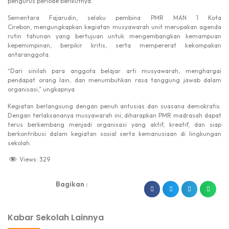
pengurus periode berikutnya.
Sementara Fajarudin, selaku pembina PMR MAN 1 Kota
Cirebon, mengungkapkan kegiatan musyawarah unit merupakan agenda
rutin tahunan yang bertujuan untuk mengembangkan kemampuan
kepemimpinan, berpikir kritis, serta mempererat kekompakan
antaranggota.
“Dari sinilah para anggota belajar arti musyawarah, menghargai
pendapat orang lain, dan menumbuhkan rasa tanggung jawab dalam
organisasi,” ungkapnya
Kegiatan berlangsung dengan penuh antusias dan suasana demokratis.
Dengan terlaksananya musyawarah ini, diharapkan PMR madrasah dapat
terus berkembang menjadi organisasi yang aktif, kreatif, dan siap
berkontribusi dalam kegiatan sosial serta kemanusiaan di lingkungan
sekolah.
Views:
329
Bagikan :
dibuat oleh rrdigital.id
Kabar Sekolah Lainnya