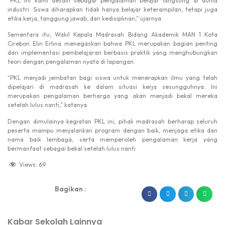
“PKL ini kami desain sebagai pengalaman belajar langsung di dunia
industri. Siswa diharapkan tidak hanya belajar keterampilan, tetapi juga
etika kerja, tanggung jawab, dan kedisiplinan,” ujarnya.
Sementara itu, Wakil Kepala Madrasah Bidang Akademik MAN 1 Kota
Cirebon Elin Erlina menegaskan bahwa PKL merupakan bagian penting
dari implementasi pembelajaran berbasis praktik yang menghubungkan
teori dengan pengalaman nyata di lapangan.
“PKL menjadi jembatan bagi siswa untuk menerapkan ilmu yang telah
dipelajari di madrasah ke dalam situasi kerja sesungguhnya. Ini
merupakan pengalaman berharga yang akan menjadi bekal mereka
setelah lulus nanti,” katanya.
Dengan dimulainya kegiatan PKL ini, pihak madrasah berharap seluruh
peserta mampu menjalankan program dengan baik, menjaga etika dan
nama baik lembaga, serta memperoleh pengalaman kerja yang
bermanfaat sebagai bekal setelah lulus nanti
Views:
69
Bagikan :
dibuat oleh rrdigital.id
Kabar Sekolah Lainnya